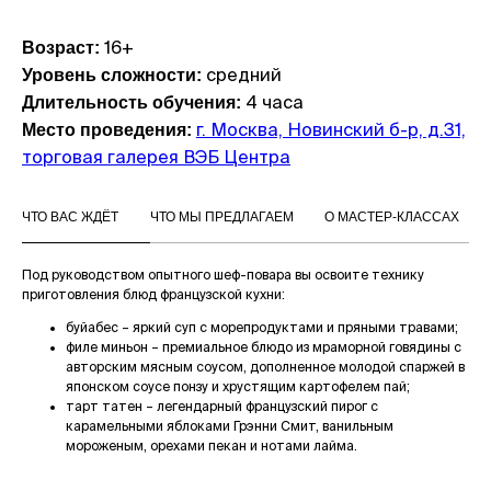
16+
Возраст:
средний
Уровень сложности:
4 часа
Длительность обучения:
г. Москва, Новинский б-р, д.31,
Место проведения:
торговая галерея ВЭБ Центра
ЧТО ВАС ЖДЁТ
ЧТО МЫ ПРЕДЛАГАЕМ
О МАСТЕР-КЛАССАХ
Под руководством опытного шеф-повара вы освоите технику
приготовления блюд французской кухни:
буйабес – яркий суп с морепродуктами и пряными травами;
филе миньон – премиальное блюдо из мраморной говядины с
авторским мясным соусом, дополненное молодой спаржей в
японском соусе понзу и хрустящим картофелем пай;
тарт татен – легендарный французский пирог с
карамельными яблоками Грэнни Смит, ванильным
мороженым, орехами пекан и нотами лайма.