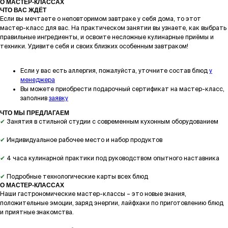
О МАСТЕР-КЛАССАХ
ЧТО ВАС ЖДЁТ
Если вы мечтаете о неповторимом завтраке у себя дома, то этот
мастер-класс для вас. На практическом занятии вы узнаете, как выбрать
правильные ингредиенты, и освоите несложные кулинарные приёмы и
техники. Удивите себя и своих близких особенным завтраком!
Если у вас есть аллергия, пожалуйста, уточните состав блюд
у
менеджера
Вы можете приобрести подарочный сертификат на мастер-класс,
заполнив
заявку
ЧТО МЫ ПРЕДЛАГАЕМ
✔
Занятия в стильной студии с современным кухонным оборудованием
✔
Индивидуальное рабочее место и набор продуктов
✔
4 часа кулинарной практики под руководством опытного наставника
✔
Подробные технологические карты всех блюд
О МАСТЕР-КЛАССАХ
Наши гастрономические мастер-классы – это новые знания,
положительные эмоции, заряд энергии, лайфхаки по приготовлению блюд
и приятные знакомства.