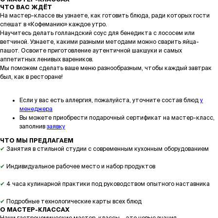
ЧТО ВАС ЖДЁТ
На мастер-классе вы узнаете, как готовить блюда, ради которых гости
спешат в «Кофеманию» каждое утро.
Научитесь делать голландский соус для бенедикта с лососем или
ветчиной. Узнаете, какими разными методами можно сварить яйца-
пашот. Освоите приготовление аутентичной шакшуки и самых
аппетитных ленивых вареников.
Мы поможем сделать ваше меню разнообразным, чтобы каждый завтрак
был, как в ресторане!
Если у вас есть аллергия, пожалуйста, уточните состав блюд
у
менеджера
Вы можете приобрести подарочный сертификат на мастер-класс,
заполнив
заявку
ЧТО МЫ ПРЕДЛАГАЕМ
✔
Занятия в стильной студии с современным кухонным оборудованием
✔
Индивидуальное рабочее место и набор продуктов
✔
4 часа кулинарной практики под руководством опытного наставника
✔
Подробные технологические карты всех блюд
О МАСТЕР-КЛАССАХ
Наши гастрономические мастер-классы – это новые знания,